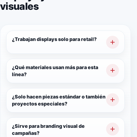
visuales
¿Trabajan displays solo para retail?
No. También pueden servir para
eventos, oficinas, campañas, branding
¿Qué materiales usan más para esta
línea?
visual y proyectos especiales.
Principalmente MDF y acrílico, porque
son versátiles y muy útiles para
¿Solo hacen piezas estándar o también
proyectos especiales?
exhibición y apoyo visual.
También hacemos proyectos especiales.
Esta línea está pensada justo para
¿Sirve para branding visual de
campañas?
adaptarse a distintas necesidades